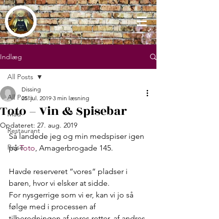
Indlæg
All Posts
Dissing
All Posts
25. jul. 2019
3 min læsning
Toto – Vin & Spisebar
Mad
Opdateret:
27. aug. 2019
Restaurant
Så landede jeg og min medspiser igen 
Rejse
på 
Toto
, Amagerbrogade 145.
Havde reserveret ”vores” pladser i 
baren, hvor vi elsker at sidde.
For nysgerrige som vi er, kan vi jo så 
følge med i processen af  
tilberedningen af vores retter, af andres 