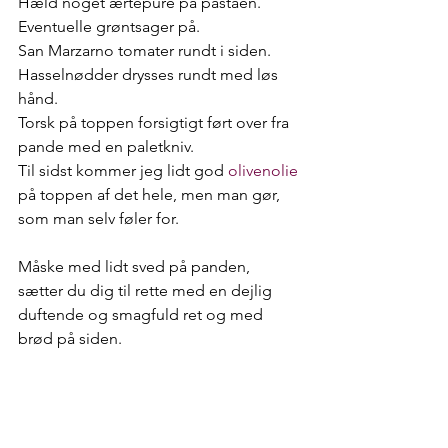
Hæld noget ærtepuré på pastaen.
Eventuelle grøntsager på.
San Marzarno tomater rundt i siden.
Hasselnødder drysses rundt med løs 
hånd.
Torsk på toppen forsigtigt ført over fra 
pande med en paletkniv.
Til sidst kommer jeg lidt god 
olivenolie
på toppen af det hele, men man gør, 
som man selv føler for.
Måske med lidt sved på panden, 
sætter du dig til rette med en dejlig 
duftende og smagfuld ret og med 
brød på siden.
Vin hældes i karret, nyd det og….
Velbekomme.