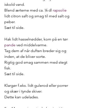
iskold vand.
Blend ærterne med ca. ¼ dl 
rapsolie
lidt citron saft og smag til med salt og 
peber.
Sæt til side.
Hak lidt hasselnødder, kom på en tør 
pande
 ved middelvarme.
Tag dem af når duften breder sig og 
inden, at de bliver sorte.
Rigtig god smag sammen med stegt 
fisk.
Sæt til side.
Klargør f.eks. lidt gulerod eller porrer 
og skær i tynde skiver.
Dette kan udelades.