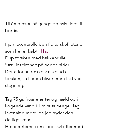
Til én person så gange op hvis flere til 
bords.
Fjern eventuelle ben fra torskefileten., 
som her er købt i 
Hav
. 
Dup torsken med køkkenrulle.
Strø lidt fint salt på begge sider. 
Dette for at trække væske ud af 
torsken, så fileten bliver mere fast ved 
stegning.
Tag 75 gr. frosne ærter og hæld op i 
kogende vand i 1 minuts penge. Jeg 
laver altid mere, da jeg nyder den 
dejlige smag.
Hæld ærterne i en si og skyl efter med 