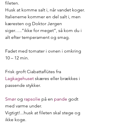
fileten.
Husk at komme salt i, når vandet koger.
Italienerne kommer en del salt i, men 
kæresten og Doktor Jørgen 
siger…..”ikke for meget”, så kom du i 
alt efter temperament og smag.
Fadet med tomater i ovnen i omkring 
10 – 12 min.
Frisk groft Ciabattaflütes fra 
Lagkagehuset
 skæres eller brækkes i 
passende stykker.
Smør
 og 
rapsolie
 på en 
pande
 godt 
med varme under.
Vigtigt!...husk at fileten skal stege og 
ikke koge. 