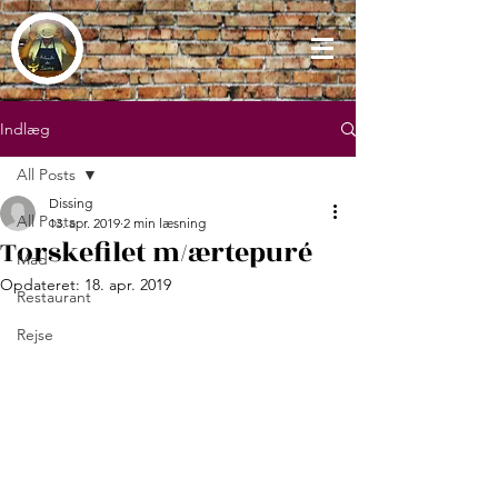
Indlæg
All Posts
Dissing
All Posts
13. apr. 2019
2 min læsning
Torskefilet m/ærtepuré
Mad
Opdateret:
18. apr. 2019
Restaurant
Rejse