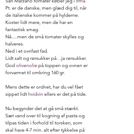
San Marzano tomater køber jeg i 
Irma
. 
Pt. er de danske, men glæd dig til, når 
de italienske kommer på hylderne.
Koster lidt mere, men de har en 
fantastisk smag.
Nå.....men de små tomater skylles og 
halveres.
Ned i et ovnfast fad.
Lidt salt og rørsukker på…ja rørsukker.
God 
olivenolie
 på toppen og ovnen er 
forvarmet til omkring 160 gr.
Mens dette er ordnet, har du vel fået 
sippet lidt 
hvidvin
 ellers er det på tide.
Nu begynder det at gå små stærkt.
Sæt vand over til kogning af pasta og 
tilpas tiden i forhold til torsken, som 
skal have 4-7 min. alt efter tykkelse på 